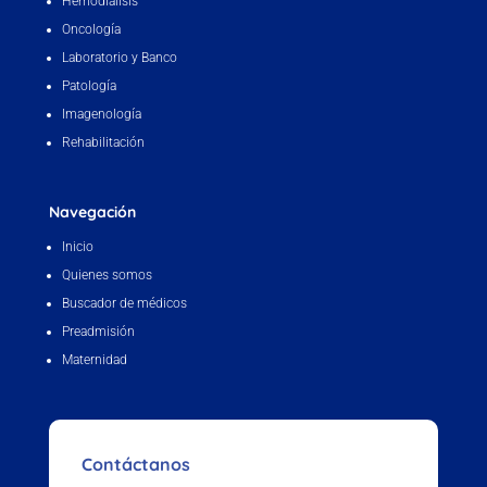
Hemodiálisis
Oncología
Laboratorio y Banco
Patología
Imagenología
Rehabilitación
Navegación
Inicio
Quienes somos
Buscador de médicos
Preadmisión
Maternidad
Contáctanos