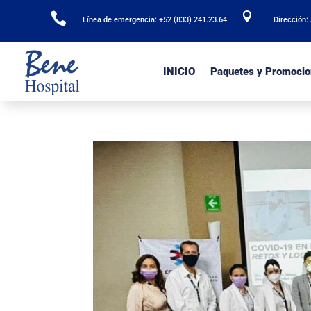


Línea de emergencia: +52 (833) 241.23.64
Dirección:
INICIO
Paquetes y Promocio