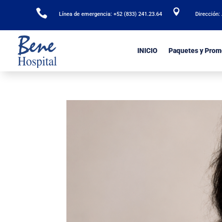


Línea de emergencia: +52 (833) 241.23.64
Dirección:
INICIO
Paquetes y Prom