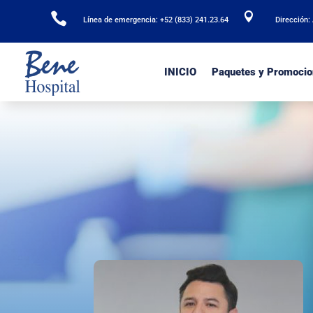


Línea de emergencia: +52 (833) 241.23.64
Dirección:
INICIO
Paquetes y Promocio