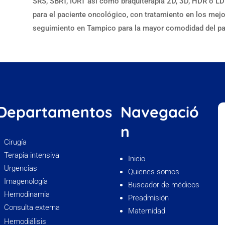
SRS, SBRT, IORT así como braquiterapia 2D, 3D, HDR o LD
para el paciente oncológico, con tratamiento en los mejo
seguimiento en Tampico para la mayor comodidad del pa
Departamentos
Navegació
n
Cirugía
Terapia intensiva
Inicio
Urgencias
Quienes somos
Imagenología
Buscador de médicos
Hemodinamia
Preadmisión
Consulta externa
Maternidad
Hemodiálisis