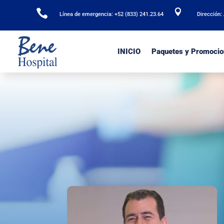


Línea de emergencia: +52 (833) 241.23.64
Dirección:
INICIO
Paquetes y Promocio