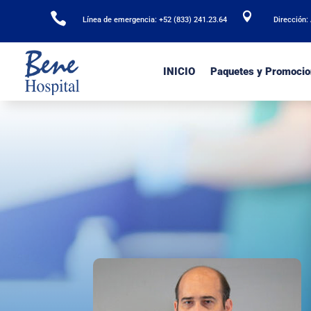


Línea de emergencia: +52 (833) 241.23.64
Dirección:
INICIO
Paquetes y Promocio