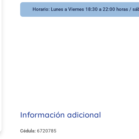
Horario: Lunes a Viernes 18:30 a 22:00 horas / sá
Información adicional
Cédula:
6720785