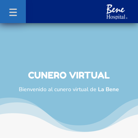
CUNERO VIRTUAL
Bienvenido al cunero virtual de
La Bene