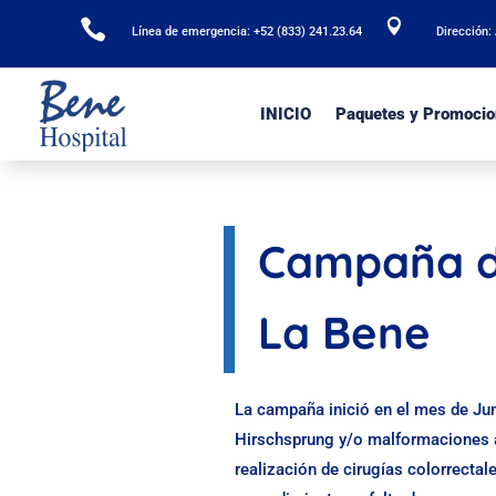


Línea de emergencia: +52 (833) 241.23.64
Dirección:
INICIO
Paquetes y Promocio
Campaña de
La Bene
La campaña inició en el mes de Jun
Hirschsprung y/o malformaciones a
realización de cirugías colorrecta